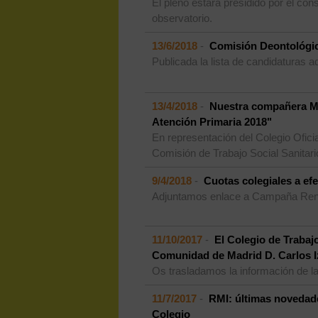
El pleno estará presidido por el co
observatorio.
13/6/2018
-
Comisión Deontológic
Publicada la lista de candidaturas a
13/4/2018
-
Nuestra compañera Mª
Atención Primaria 2018"
En representación del Colegio Ofic
Comisión de Trabajo Social Sanitari
9/4/2018
-
Cuotas colegiales a ef
Adjuntamos enlace a Campaña Ren
11/10/2017
-
El Colegio de Trabajo
Comunidad de Madrid D. Carlos I
Os trasladamos la información de l
11/7/2017
-
RMI: últimas novedade
Colegio