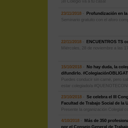
¡el Colegio va a tu casa!
23/11/2018
-
Profundización en la 
Seminario gratuito con el aforo comp
22/11/2018
-
ENCUENTROS TS con
Miércoles, 28 de noviembre a las 1
15/10/2018
-
No hay duda, la cole
difundirlo. #ColegiaciónOBLIG
Puedes conducir sin carné, pero sabe
estar colegiado/a #QUENOTEC
23/10/2018
-
Se celebra el III Con
Facultad de Trabajo Social de la
Presente la organización Colegial 
4/10/2018
-
Más de 350 profesiona
por el Consejo General de Trabajo