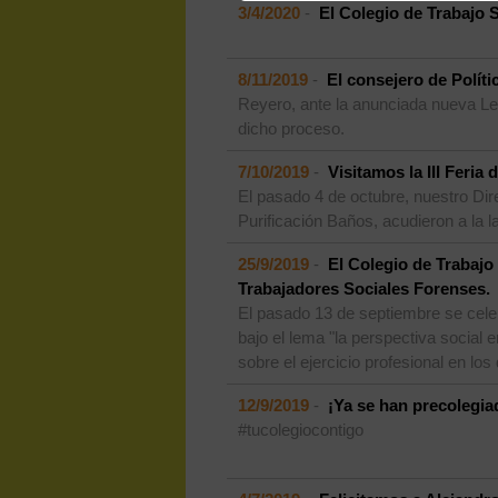
3/4/2020
-
El Colegio de Trabajo 
8/11/2019
-
El consejero de Políti
Reyero, ante la anunciada nueva Ley
dicho proceso.
7/10/2019
-
Visitamos la III Feri
El pasado 4 de octubre, nuestro D
Purificación Baños, acudieron a la l
25/9/2019
-
El Colegio de Trabajo
Trabajadores Sociales Forenses.
El pasado 13 de septiembre se cele
bajo el lema "la perspectiva social 
sobre el ejercicio profesional en los
12/9/2019
-
¡Ya se han precolegia
#tucolegiocontigo