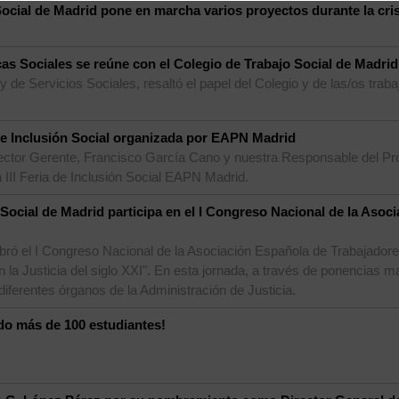
Social de Madrid pone en marcha varios proyectos durante la cri
cas Sociales se reúne con el Colegio de Trabajo Social de Madrid
 de Servicios Sociales, resaltó el papel del Colegio y de las/os trab
a de Inclusión Social organizada por EAPN Madrid
irector Gerente, Francisco García Cano y nuestra Responsable del P
a III Feria de Inclusión Social EAPN Madrid.
 Social de Madrid participa en el I Congreso Nacional de la Asoc
bró el I Congreso Nacional de la Asociación Española de Trabajador
en la Justicia del siglo XXI". En esta jornada, a través de ponencias
 diferentes órganos de la Administración de Justicia.
do más de 100 estudiantes!