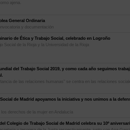
 como ajena.
lea General Ordinaria
convocatoria y documentación
inario de Ética y Trabajo Social, celebrado en Logroño
o Social de la Rioja y la Universidad de la Rioja
undial del Trabajo Social 2019, y como cada año seguimos traba
l.
ancia de las relaciones humanas" se centra en las relaciones social
 Social de Madrid apoyamos la iniciativa y nos unimos a la defen
 los derechos de la mujer en Andalucía
del Colegio de Trabajo Social de Madrid celebra su 10º aniversar
retaria y tesorera de la Junta respectivamente, junto con Ana García