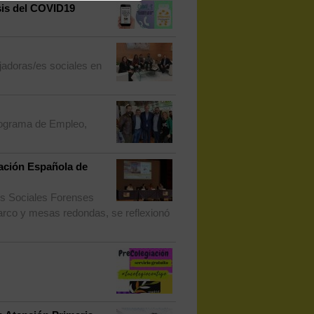
sis del COVID19
ajadoras/es sociales en
rograma de Empleo,
iación Española de
es Sociales Forenses
 marco y mesas redondas, se reflexionó