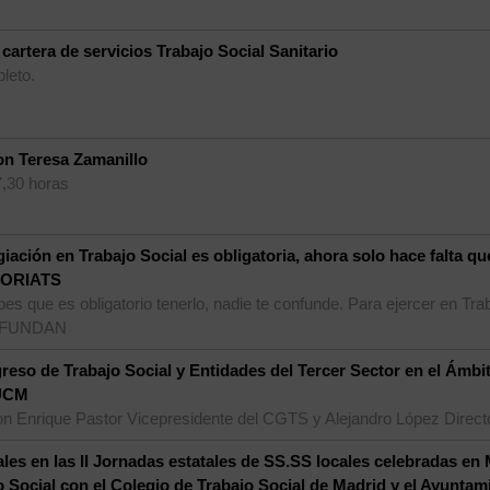
cartera de servicios Trabajo Social Sanitario
leto.
 Teresa Zamanillo
7,30 horas
giación en Trabajo Social es obligatoria, ahora solo hace falta q
ATORIATS
s que es obligatorio tenerlo, nadie te confunde. Para ejercer en Trab
ONFUNDAN
greso de Trabajo Social y Entidades del Tercer Sector en el Ámbit
 UCM
con Enrique Pastor Vicepresidente del CGTS y Alejandro López Direct
les en las II Jornadas estatales de SS.SS locales celebradas en
 Social con el Colegio de Trabajo Social de Madrid y el Ayuntam