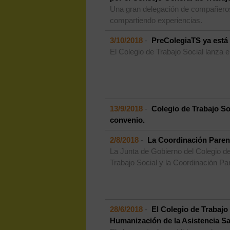
Una gran delegación de compañeros
compartiendo experiencias.
3/10/2018
-
PreColegiaTS ya está
El Colegio de Trabajo Social lanza e
13/9/2018
-
Colegio de Trabajo So
convenio.
2/8/2018
-
La Coordinación Parent
La Junta de Gobierno del Colegio de
Trabajo Social y la Coordinación Par
28/6/2018
-
El Colegio de Trabajo
Humanización de la Asistencia Sa