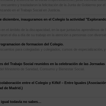
cuentro y trasladaron la felicitación de la Junta de Gobierno por el 
zando en el Trabajo Social en Justicia.
e diciembre, inauguramos en el Colegio la actividad "Explorand
n el ámbito de la discapacidad, en la que juntas/os aprendimos de l
ron el día a día de su trabajo en la atención a personas con diversid
rogramacion de formacion del Colegio.
scuentos para colegiadas y colegiados, cursos de especialización, y 
es del Trabajo Social reunidos en la celebración de las Jornadas 
del Ministerio de Sanidad, Consumo y Bienestar Social.
olaboración entre el Colegio y Kifkif – Entre Iguales (Asociació
d de Madrid.)
 igual todavía no sabes…