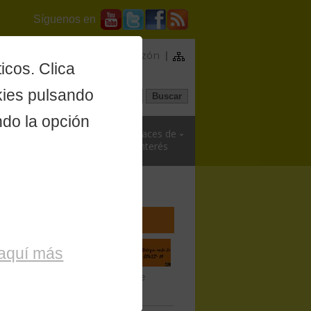
Síguenos en
anilla Única
|
Contacto y buzón
|
icos. Clica
kies pulsando
ndo la opción
Legislación y
Enlaces de
Deontología
Interés
osibles rebrotes de
 aquí más
l adecuado para esta tarea y que
omas