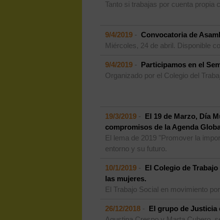
Tanto si trabajas por cuenta propia
9/4/2019
-
Convocatoria de Asamb
Miércoles, 24 de abril. Disponible 
9/4/2019
-
Participamos en el Sem
Organizado por el Colegio del Trabaj
19/3/2019
-
El 19 de Marzo, Día M
compromisos de la Agenda Globa
El lema de 2019 "Promover la import
entorno y su futuro.
10/1/2019
-
El Colegio de Trabajo
las mujeres.
El Trabajo Social en movimiento por
26/12/2018
-
El grupo de Justicia 
Agustina Crespo y Marta Cubero, sec