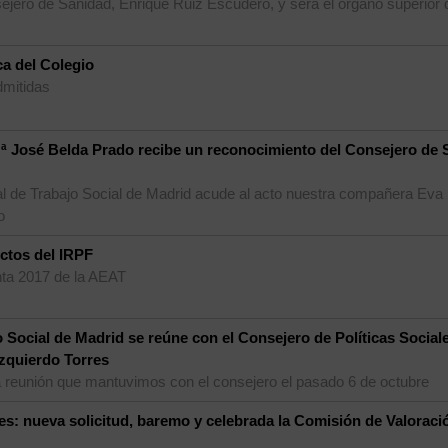
nsejero de Sanidad, Enrique Ruiz Escudero, y será el órgano superior 
a del Colegio
dmitidas
 José Belda Prado recibe un reconocimiento del Consejero de S
ial de Trabajo Social de Madrid acude al acto nuestra compañera Eva
o
ectos del IRPF
ta 2017 de la AEAT
 Social de Madrid se reúne con el Consejero de Políticas Sociale
zquierdo Torres
a reunión que mantuvimos con el consejero el pasado 6 de octubre
s: nueva solicitud, baremo y celebrada la Comisión de Valoraci