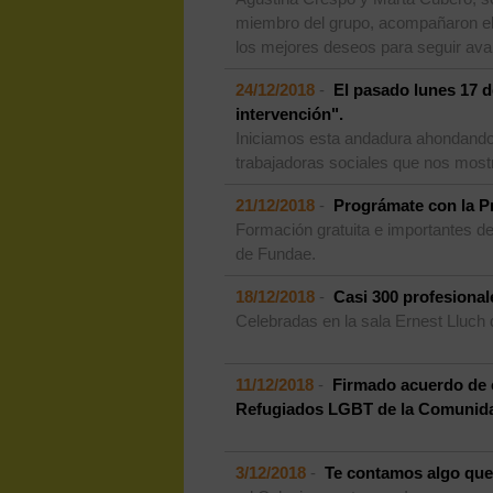
miembro del grupo, acompañaron el en
los mejores deseos para seguir avan
24/12/2018
-
El pasado lunes 17 d
intervención".
Iniciamos esta andadura ahondando e
trabajadoras sociales que nos mostra
21/12/2018
-
Prográmate con la P
Formación gratuita e importantes de
de Fundae.
18/12/2018
-
Casi 300 profesional
Celebradas en la sala Ernest Lluch 
11/12/2018
-
Firmado acuerdo de c
Refugiados LGBT de la Comunida
3/12/2018
-
Te contamos algo que