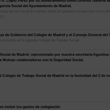
o G. López Pérez por su nombramiento como Director General de
encia Social del Ayuntamiento de Madrid.
emás de ser vocal de nuestra Junta de gobierno ha ejercido como dir
017.
tas de Gobierno del Colegio de Madrid y el Consejo General del T
avanzando en la agenda colegial de Trabajo Social
 Social de Madrid, representado por nuestra secretaria Agustina
 de Mutuas colaboradoras con la Seguridad Social.
al Colegio de Trabajo Social de Madrid en la festividad del 2 de m
des incluir tus gastos de colegiación