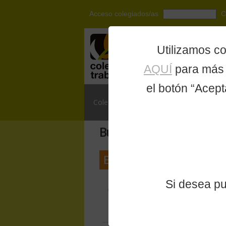
Acceso colegiados/as
C
Utilizamos co
AQUÍ
para más 
el botón “Acept
Asesoramiento y
Colegiación
Apoyo profesional
Búsqueda por etiquetas
Etiqueta:
Colegio Ofici
12/8/2020
-
Importancia de rastre
Si desea p
COVID19
El Colegio de Trabajo Social de Mad
pueden ejercerla en la Comunidad