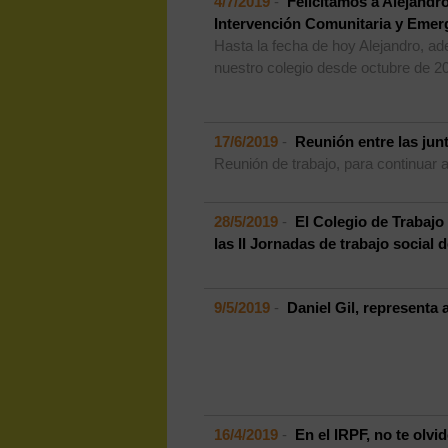
4/7/2019
-
Felicitamos a Alejandr
Intervención Comunitaria y Emerg
Hasta la fecha de hoy Alejandro, ad
nuestro colegio desde octubre de 2
17/6/2019
-
Reunión entre las jun
Reunión de trabajo, para continuar 
28/5/2019
-
El Colegio de Trabajo
las II Jornadas de trabajo social
9/5/2019
-
Daniel Gil, representa 
16/4/2019
-
En el IRPF, no te olvi