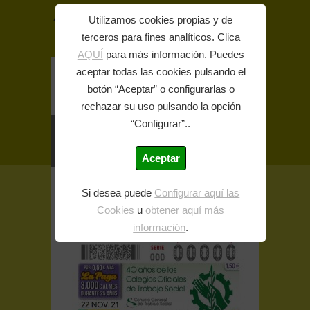
Acceso colegiados
Utilizamos cookies propias y de
terceros para fines analíticos. Clica
A
A
A
AQUÍ
para más información. Puedes
aceptar todas las cookies pulsando el
botón “Aceptar” o configurarlas o
rechazar su uso pulsando la opción
“Configurar”..
Aceptar
Inicio
>> Comunicación y Difusión >> Cupón
Si desea puede
Configurar aquí las
conmemorativo de la ONCE por el 40
Cookies
u
obtener aquí más
aniversario de los colegios profesionales de
Trabajo Social
información
.