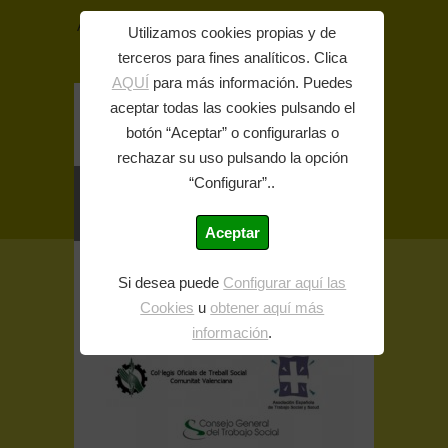
Acceso colegiados
Utilizamos cookies propias y de
terceros para fines analíticos. Clica
A
A
A
AQUÍ
para más información. Puedes
aceptar todas las cookies pulsando el
botón “Aceptar” o configurarlas o
rechazar su uso pulsando la opción
“Configurar”..
Aceptar
Inicio
>> Comunicación y Difusión >>
Si desea puede
Configurar aquí las
Posicionamiento de los Colegios de trabajo
Social de la Comunidad Valenciana, Asociación
Cookies
u
obtener aquí más
de Trabajo ...
información
.