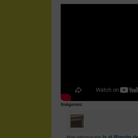
Imágenes:
Ir al Rincón d
Mas información: