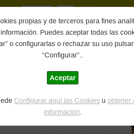
A
A
ontraseña
A
okies propias y de terceros para fines analít
Inicio
|
El Colegio
|
¿Qué Hacemos?
|
Participación
|
Vent
información. Puedes aceptar todas las coo
ar” o configurarlas o rechazar su uso pulsa
“Configurar”..
Comunicación y
Formación
Empleo
Publicaciones
Difusión
Aceptar
nes éticas en la intervención social. De marrones, dilemas y conflictos pro
 en la intervención social.
uede
Configurar aquí las Cookies
u
obtener
mas y conflictos
información
.