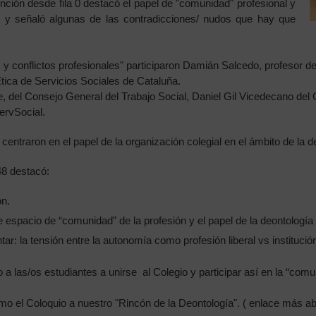
nción desde fila 0 destacó el papel de "comunidad" profesional y
 y señaló algunas de las contradicciones/ nudos que hay que
 y conflictos profesionales" participaron Damián Salcedo, profesor d
ica de Servicios Sociales de Cataluña.
e, del Consejo General del Trabajo Social, Daniel Gil Vicedecano del 
ervSocial.
centraron en el papel de la organización colegial en el ámbito de la d
 48 destacó:
ón.
 espacio de “comunidad” de la profesión y el papel de la deontología 
ntar: la tensión entre la autonomía como profesión liberal vs instituci
do a las/os estudiantes a unirse al Colegio y participar así en la “com
mo el Coloquio a nuestro "Rincón de la Deontología". ( enlace más a